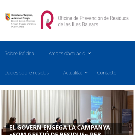
Sobre l’oficina
Àmbits d’actuació
Dades sobre residus
Actualitat
Contacte
EL GOVERN ENGEGA LA CAMPANYA
«SOM GESTIÓ DE RESIDUS» PER